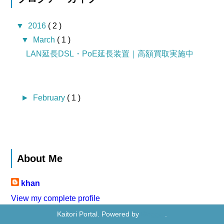
▼
2016
( 2 )
▼
March
( 1 )
LAN延長DSL・PoE延長装置｜高額買取実施中
►
February
( 1 )
About Me
khan
View my complete profile
Kaitori Portal. Powered by
Blogger
.